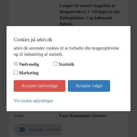
Længst til venstre bagsiden af
Bregentvedvej 1. Til højre er det
Kirkepladsen 5 og købmand
Røbers
forretning på Kirkepladsen.
Cookies på arkiv.dk
Årstal
1950
arkiv.dk anvender cookies til at forbedre din brugeroplevelse
Dateringsnote
1950
og til indsamling af statistik.
Fotograf
Ukendt
Nødvendig
Statistik
Størrelse
Marketing
5,5x8
Se på kort
Accepter nødvendige
Accepter valgte
Type
Sogn (1000-2050)
Vis cookie oplysninger
Enhed
Haslev Sogn (1000-2050)
Arkiv
Faxe Kommunes Arkiver
Kontakt arkivet