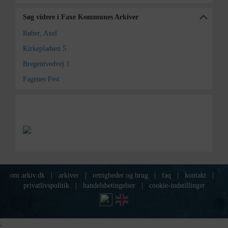
Søg videre i Faxe Kommunes Arkiver
Røber, Axel
Kirkepladsen 5
Bregentvedvej 1
Fagenes Fest
om arkiv.dk
|
arkiver
|
rettigheder og brug
|
faq
|
kontakt
|
privatlivspolitik
|
handelsbetingelser
|
cookie-indstillinger
;