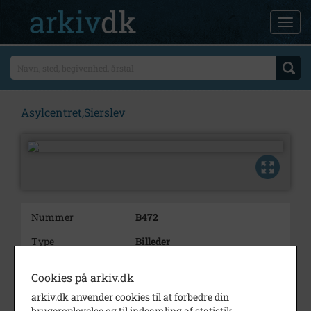
Asylcentret,Sierslev
Nummer
B472
Type
Billeder
Beskrivelse
Fodboldhold
Cookies på arkiv.dk
Periode
1992 - 1996
arkiv.dk anvender cookies til at forbedre din
brugeroplevelse og til indsamling af statistik.