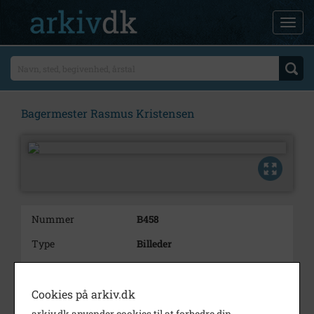
Bagermester Rasmus Kristensen
Nummer
B458
Type
Billeder
Beskrivelse
Kristensen, Rasmus,
bagermester i
Cookies på arkiv.dk
Højerup, f. 11/04-1860
arkiv.dk anvender cookies til at forbedre din