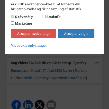
arkiv.dk anvender cookies til at forbedre din
Årstal
1952
brugeroplevelse og til indsamling af statistik.
Dateringsnote
1952
Nødvendig
Statistik
Marketing
Fotograf
Ukendt
Arkiv
Lokalarkivet Alsønderup -
Accepter nødvendige
Accepter valgte
Tjæreby
Vis cookie oplysninger
Kontakt arkivet
Søg videre i Lokalarkivet Alsønderup -Tjæreby
Rasmussen, Knud f 17 Juni 1892 Lærer i Harløse
Harløse skole ( Tjæreby Sogneskole) Nordhøjvej