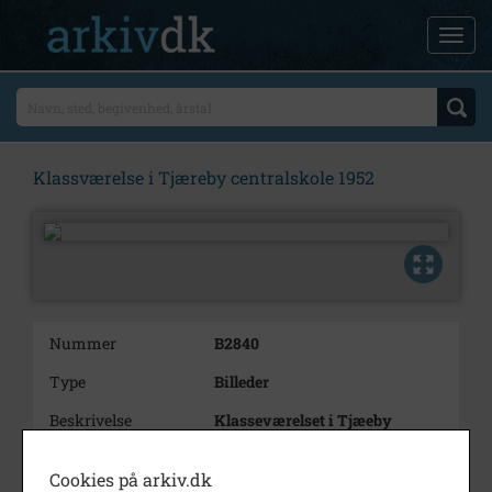
Klassværelse i Tjæreby centralskole 1952
Nummer
B2840
Type
Billeder
Beskrivelse
Klasseværelset i Tjæeby
Centralskole med lærer
Rasmusen, eleverne sider ved
Cookies på arkiv.dk
små borde