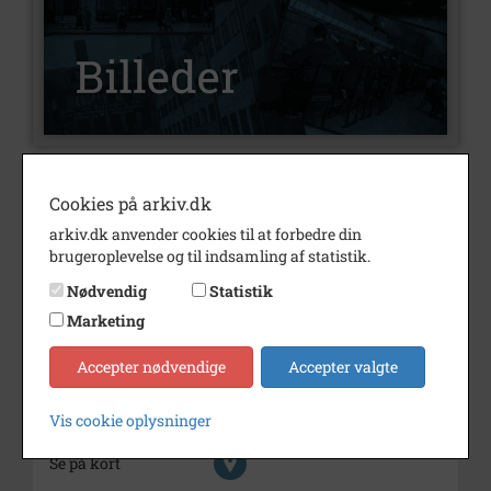
Nummer
B858
Cookies på arkiv.dk
Type
Billeder
arkiv.dk anvender cookies til at forbedre din
brugeroplevelse og til indsamling af statistik.
Beskrivelse
Vagn Larsen.
Tidligere vognmand i Høng.
Nødvendig
Statistik
Marketing
Årstal
1974
Dateringsnote
1974
Accepter nødvendige
Accepter valgte
Fotograf
Anker Pedersen, Sjællands
Vis cookie oplysninger
Tidende/Kalundborg Folkeblad
Se på kort