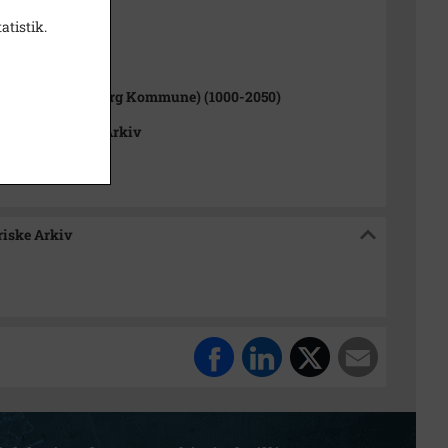
atistik.
1000-2050)
v Sogn (Kalundborg Kommune) (1000-2050)
okalhistoriske Arkiv
riske Arkiv