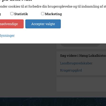
nder cookies til at forbedre din brugeroplevelse og til indsamling af st
Se på kort
g
Statistik
Marketing
Type
Sogn (
Enhed
Ørsle
 nødvendige
Accepter valgte
Arkiv
Høng L
plysninger
Kontakt arkivet
Søg videre i Høng Lokalhisto
Landbrugsredskaber
Kragerupgård