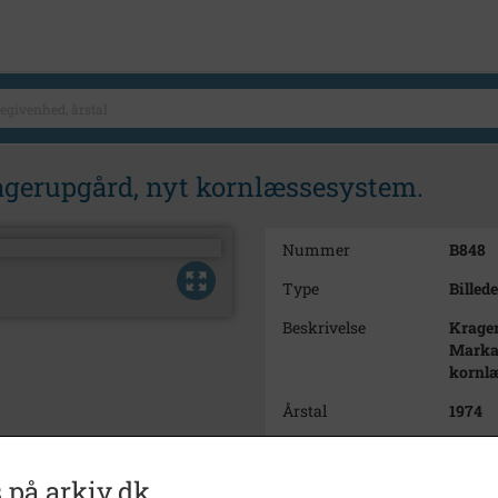
agerupgård, nyt kornlæssesystem.
Nummer
B848
Type
Billede
Beskrivelse
Krager
Markar
kornl
Årstal
1974
Dateringsnote
1974
 på arkiv.dk
Fotograf
Preben