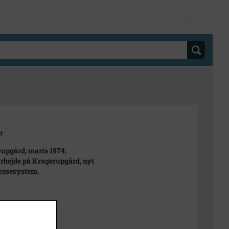
Log ind
r
upgård, marts 1974.
bejde på Kragerupgård, nyt
æssesystem.
 Pathuél