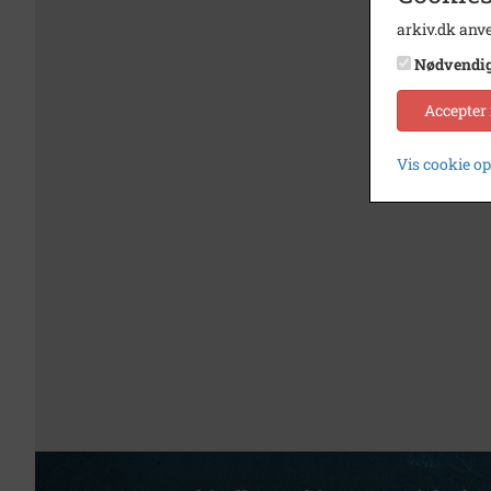
arkiv.dk anve
Nødvendi
Accepter
Vis cookie o