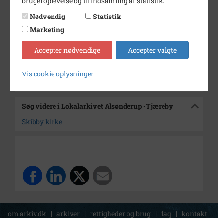
brugeroplevelse og til indsamling af statistik.
Dateringsnote
23/101972
Nødvendig
Statistik
Fotograf
Jørgen Rubæk Hansen
Marketing
Arkiv
Lokalarkivet Alsønderup -
Accepter nødvendige
Accepter valgte
Tjæreby
Vis cookie oplysninger
Kontakt arkivet
Søg videre i Lokalarkivet Alsønderup -Tjæreby
Skibby kirke
om arkiv.dk
|
arkiver
|
rettigheder og brug
|
faq
|
kontakt