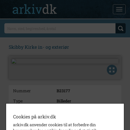
Skibby Kirke in- og exteriør
Nummer
B23177
Type
Billeder
Beskrivelse
Skibby Kirke in- og exteriør,
Cookies på arkiv.dk
Skibby
arkiv.dk anvender cookies til at forbedre din
Årstal
1972