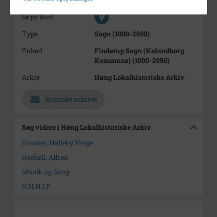
Se på kort
Type
Sogn (1000-2050)
Enhed
Finderup Sogn (Kalundborg
Kommune) (1000-2050)
Arkiv
Høng Lokalhistoriske Arkiv
Kontakt arkivet
Søg videre i Høng Lokalhistoriske Arkiv
Hansen, Halleby Helge
Heebøll, Alfred
Musik og Sang
H.H.H.I.F.