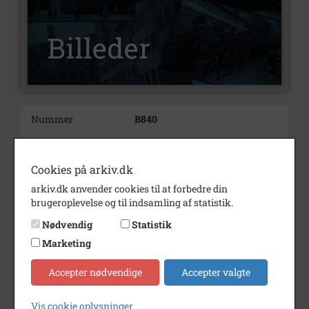
Nummer
B840
Type
Billeder
Beskrivelse
H.H.H.I.F. Juli 1978.
Cookies på arkiv.dk
1. Alfred Heebøll.
arkiv.dk anvender cookies til at forbedre din
2. Helge Halleby Hansen.
brugeroplevelse og til indsamling af statistik.
Alfred Heebøll var i en årrække
Nødvendig
Statistik
lærer på Høng Kommuneskole.
Marketing
Årstal
1978
Accepter nødvendige
Accepter valgte
Dateringsnote
1978
Vis cookie oplysninger
Fotograf
Preben Pathuél