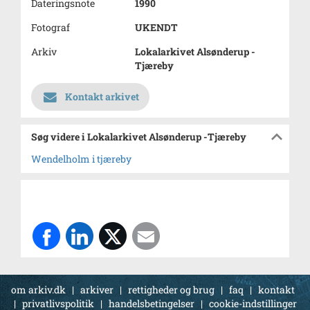
Dateringsnote
1990
Fotograf
UKENDT
Arkiv
Lokalarkivet Alsønderup -
Tjæreby
Kontakt arkivet
Søg videre i Lokalarkivet Alsønderup -Tjæreby
Wendelholm i tjæreby
om arkiv.dk
|
arkiver
|
rettigheder og brug
|
faq
|
kontakt
|
privatlivspolitik
|
handelsbetingelser
|
cookie-indstillinger