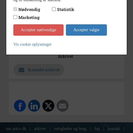
1920 - 1960
Periode
Nødvendig
Statistik
1920-1960
Dateringsnote
Marketing
Estimeret
Ukendt
Fotograf
Accepter nødvendige
Accepter valgte
17 x 23
Størrelse
Vis cookie oplysninger
Industrimuseet Frederiks Værk,
Arkiv
Arkivet
Kontakt arkivet
om arkiv.dk
|
arkiver
|
rettigheder og brug
|
faq
|
kontakt
|