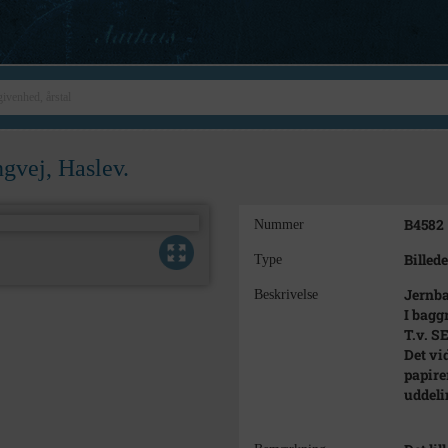
gvej, Haslev.
B4582
Nummer
Billede
Type
Jernba
Beskrivelse
I bagg
T.v. S
Det vi
papire
uddeli