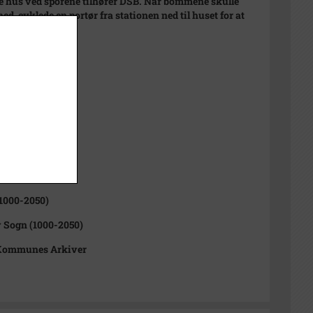
lle hus ved sporene tilhører DSB. Når bommene skulle
ned, cyklede en portør fra stationen ned til huset for at
dem ned.
 1970
970
illy Bautz.
7
sitiv
1000-2050)
 Sogn (1000-2050)
Kommunes Arkiver