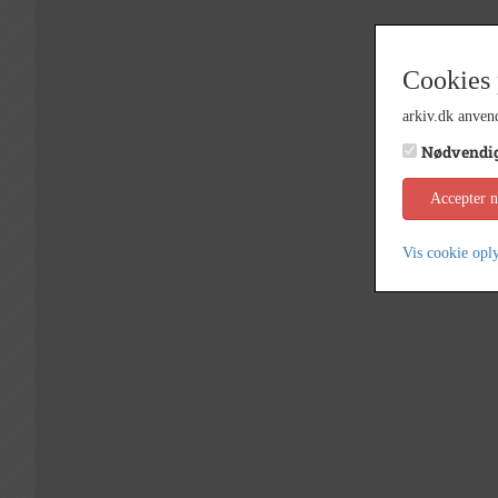
Cookies 
arkiv.dk anvend
Nødvendi
Accepter 
Vis cookie opl