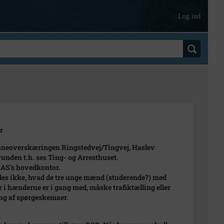
Log ind
r
neoverskæringen Ringstedvej/Tingvej, Haslev
runden t.h. ses Ting- og Arresthuset.
EAS's hovedkontor.
des ikke, hvad de tre unge mænd (studerende?) med
r i hænderne er i gang med, måske trafiktælling eller
ng af spørgeskemaer.