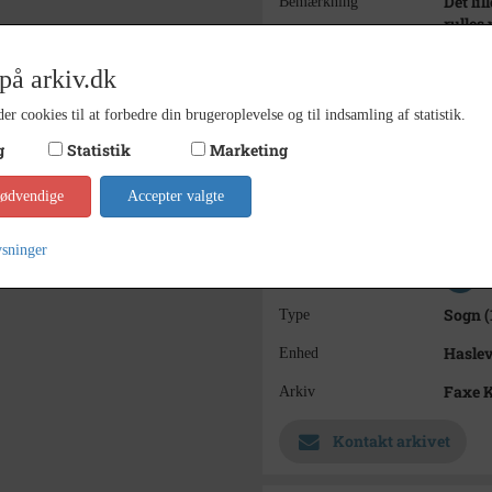
Det li
Bemærkning
rulles 
rulle 
på arkiv.dk
1955 -
Periode
er cookies til at forbedre din brugeroplevelse og til indsamling af statistik.
1955-1
Dateringsnote
g
Statistik
Marketing
Hans-W
Fotograf
nødvendige
Accepter valgte
12,5x1
Størrelse
s/h po
Materiale
ysninger
Se på kort
Sogn (
Type
Haslev
Enhed
Faxe 
Arkiv
Kontakt arkivet