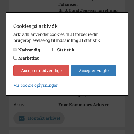
Johansen
th. J. Lund Jensens forretning
Periode
1894 - 1896
Cookies på arkiv.dk
Dateringsnote
ca. 1895
arkiv.dk anvender cookies til at forbedre din
brugeroplevelse og til indsamling af statistik.
Fotograf
Ukendt
Nødvendig
Statistik
Størrelse
16x18
Marketing
Materiale
s/h positiv
Accepter nødvendige
Accepter valgte
Se på kort
Type
Sogn (1000-2050)
Vis cookie oplysninger
Enhed
Haslev Sogn (1000-2050)
Arkiv
Faxe Kommunes Arkiver
Kontakt arkivet