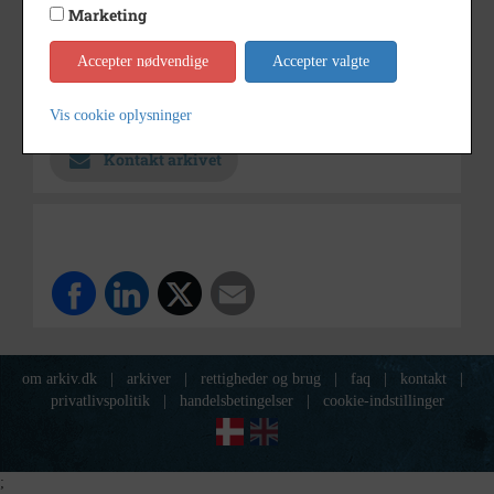
1890 - 1920
Periode
Marketing
Ukendt
Fotograf
Accepter nødvendige
Accepter valgte
Holbæk-Arkiverne / Tølløse
Arkiv
Lokalarkiv
Vis cookie oplysninger
Kontakt arkivet
om arkiv.dk
|
arkiver
|
rettigheder og brug
|
faq
|
kontakt
|
privatlivspolitik
|
handelsbetingelser
|
cookie-indstillinger
;