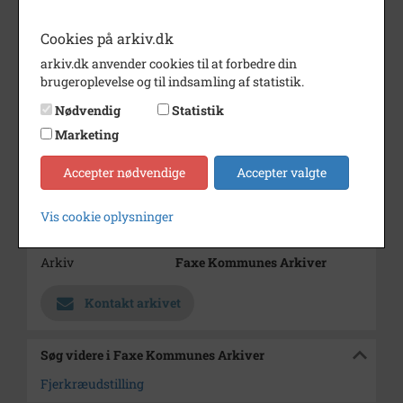
Periode
1940 - 1970
Cookies på arkiv.dk
Dateringsnote
u.år
arkiv.dk anvender cookies til at forbedre din
Fotograf
Ukendt
brugeroplevelse og til indsamling af statistik.
Størrelse
10,5x16,5
Nødvendig
Statistik
Marketing
Materiale
s/h positiv
Se på kort
Accepter nødvendige
Accepter valgte
Type
Sogn (1000-2050)
Vis cookie oplysninger
Enhed
Haslev Sogn (1000-2050)
Arkiv
Faxe Kommunes Arkiver
Kontakt arkivet
Søg videre i Faxe Kommunes Arkiver
Fjerkræudstilling