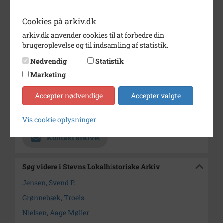
Aage Møller Nielsen
Troels Grønnebæk
Cookies på arkiv.dk
Svend P. Jensen
arkiv.dk anvender cookies til at forbedre din
brugeroplevelse og til indsamling af statistik.
Årstal
1996
Nødvendig
Statistik
Dateringsnote
1996
Marketing
Fotograf
Ukendt
Accepter nødvendige
Accepter valgte
Størrelse
24 x 17 cm
Arkiv
Stevns Lokalhistoriske Arkiv
Vis cookie oplysninger
Kontakt arkivet
Søg videre i Stevns Lokalhistoriske Arkiv
Jensen, Svend P.
Grønnebæk, Troels
Nielsen, Aage Møller