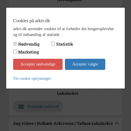
Huset i forgrunden til v. med
vind-
Cookies på arkiv.dk
møllen er Holbæk Landevej 2,
hvor
arkiv.dk anvender cookies til at forbedre din brugeroplevelse
der var savværk.
og til indsamling af statistik.
Bemærk også hellen midt på
Nødvendig
Statistik
vejen.
Marketing
1930 - 1950
Periode
Accepter nødvendige
Accepter valgte
udateret
Dateringsnote
Ukendt
Fotograf
Vis cookie oplysninger
Holbæk-Arkiverne / Tølløse
Arkiv
Lokalarkiv
Kontakt arkivet
Søg videre i Holbæk-Arkiverne / Tølløse Lokalarkiv