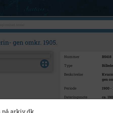
rin- gen omkr. 1905.
Nummer
B5418
Type
Billede
Beskrivelse
Kvarml
gen om
Periode
1900 -
Dateringsnote
ca. 19
Fotograf
Ukend
 på arkiv.dk