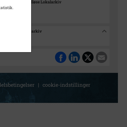
-Arkiverne / Tølløse Lokalarkiv
atistik.
e / Tølløse Lokalarkiv
elsbetingelser
|
cookie-indstillinger