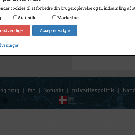
Arkiv
Holbæk
nder cookies til at forbedre din brugeroplevelse og til indsamling af st
Kontakt arkivet
g
Statistik
Marketing
 nødvendige
Accepter valgte
Søg videre i Holbæk-Arkivern
Kvarmløsevej
plysninger
 og brug
|
faq
|
kontakt
|
privatlivspolitik
|
hand