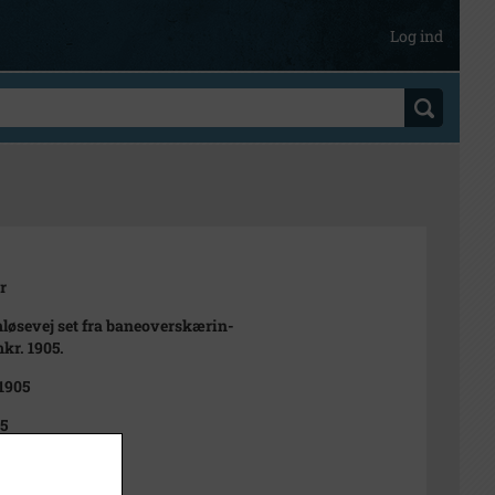
Log ind
r
øsevej set fra baneoverskærin-
kr. 1905.
 1905
05
t