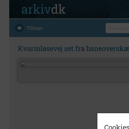
Tilbage
Kvarmløsevej set fra baneoverskæ
Cookies