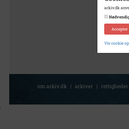
arkiv.dk anve
Nødvendi
Accepter
Vis cookie o
om arkiv.dk
|
arkiver
|
rettigheder
;