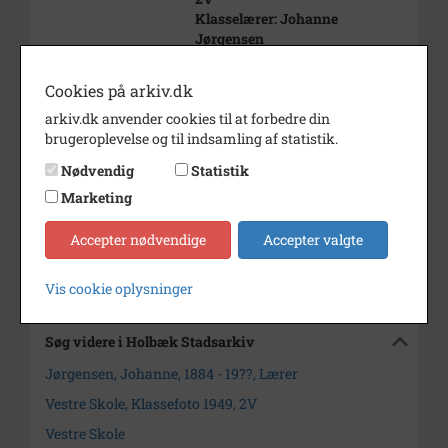
Klasselærer: Johanne
Jørgensen
Vestre Skole er en afd. af Søndre
Cookies på arkiv.dk
Sk
arkiv.dk anvender cookies til at forbedre din
Årstal
1949
brugeroplevelse og til indsamling af statistik.
Dateringsnote
Juni 1949
Nødvendig
Statistik
Marketing
Fotograf
?
Arkiv
Holbæk Stadsarkiv
Accepter nødvendige
Accepter valgte
Kontakt arkivet
Vis cookie oplysninger
Søg videre i Holbæk Stadsarkiv
Jørgensen, Johanne, 1884 - 19??, Lærer
Vestre Skole, Klassefoto 1949, 2V
Vestre Skole