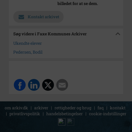
billedet for at se dem.
Kontakt arkivet
Søg videre i Faxe Kommunes Arkiver
Ukendte elever
Pedersen, Bodil
om arkiv.dk
|
arkiver
|
rettigheder og brug
|
faq
|
kontakt
|
privatlivspolitik
|
handelsbetingelser
|
cookie-indstillinger