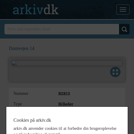
Damvejen 14
B2813
Nummer
Billeder
Type
Damvejen 14 . Vester Strødam
Beskrivelse
Cookies på arkiv.dk
set inde på Gårdspladsen
arkiv.dk anvender cookies til at forbedre din brugeroplevelse
1950
Årstal