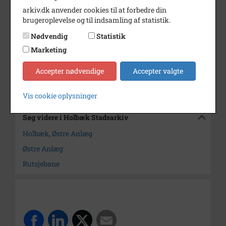
arkiv.dk anvender cookies til at forbedre din
Årstal
1943
brugeroplevelse og til indsamling af statistik.
Dateringsnote
1943
Nødvendig
Statistik
Fotograf
Ukendt
Marketing
Arkiv
Holbæk Stadsarkiv
Accepter nødvendige
Accepter valgte
Kontakt arkivet
Vis cookie oplysninger
Søg videre i Holbæk Stadsarkiv
Holbæk, Østre Anlæg
Østre Anlæg
Rutsjebane