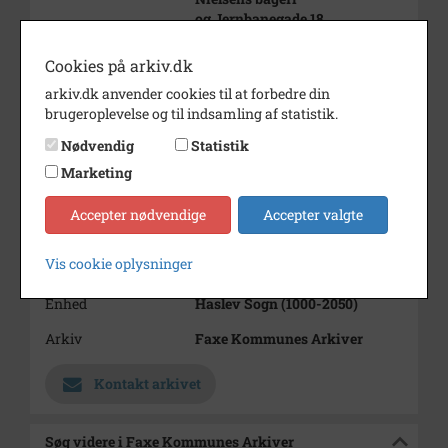
og Jernbanegade 18.
Aftryk af glasplade. Billedet er
meget beskadiget.
Cookies på arkiv.dk
Periode
arkiv.dk anvender cookies til at forbedre din
1900 - 1940
brugeroplevelse og til indsamling af statistik.
Dateringsnote
u.år
Nødvendig
Statistik
Fotograf
Ukendt
Marketing
Størrelse
12x15
Accepter nødvendige
Accepter valgte
Se på kort
Vis cookie oplysninger
Type
Sogn (1000-2050)
Enhed
Haslev Sogn (1000-2050)
Arkiv
Faxe Kommunes Arkiver
Kontakt arkivet
Søg videre i Faxe Kommunes Arkiver