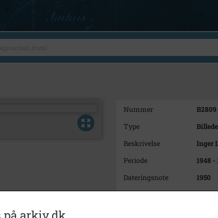
Nummer
B2809
Type
Billede
Beskrivelse
Inger 
Periode
1948 - 
Dateringsnote
1950
Fotograf
Ukend
Størrelse
6 x 6
 på arkiv.dk