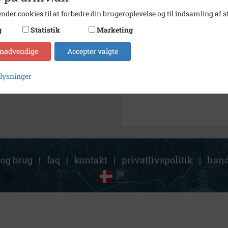
Arkiv
Lokala
nder cookies til at forbedre din brugeroplevelse og til indsamling af st
g
Statistik
Marketing
Kontakt arkivet
 nødvendige
Accepter valgte
Søg videre i Lokalarkivet Al
plysninger
Larsen, Inger født 23/9 1928 
 og brug
|
faq
|
kontakt
|
privatlivspolitik
|
hand