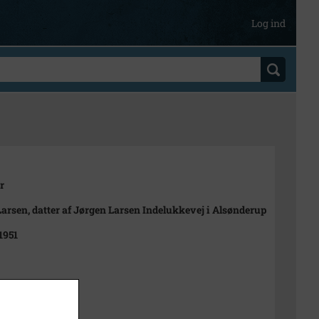
Log ind
r
Larsen, datter af Jørgen Larsen Indelukkevej i Alsønderup
1951
t