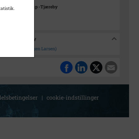
rkivet Alsønderup -Tjæreby
atistik.
sønderup -Tjæreby
i Alsønderup ( Jørgen Larsen)
elsbetingelser
|
cookie-indstillinger