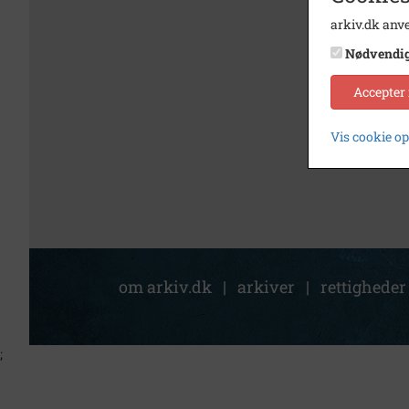
arkiv.dk anve
Nødvendi
Accepter
Vis cookie o
om arkiv.dk
|
arkiver
|
rettigheder
;