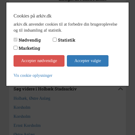
Korsholm.
Journalnr. 1993/45.
Cookies på arkiv.dk
Bemærkning
arkiv.dk anvender cookies til at forbedre din brugeroplevelse
1928 - 1935
Periode
og til indsamling af statistik.
ca. 1930
Dateringsnote
Nødvendig
Statistik
Ukendt
Fotograf
Marketing
Holbæk Stadsarkiv
Arkiv
Accepter nødvendige
Accepter valgte
Kontakt arkivet
Vis cookie oplysninger
Søg videre i Holbæk Stadsarkiv
Holbæk, Østre Anlæg
Korsholm
Korsholm
Ernst Korsholm
Østre Anlæg