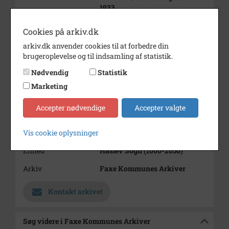
1933.
Periode
1890 - 1900
Cookies på arkiv.dk
Dateringsnote
ca. 1894
arkiv.dk anvender cookies til at forbedre din
brugeroplevelse og til indsamling af statistik.
Fotograf
J. Petersen og søn
Nødvendig
Statistik
Størrelse
9x6
Marketing
Materiale
s/h positiv
Accepter nødvendige
Accepter valgte
Se på kort
Vis cookie oplysninger
Type
Sogn (1000-2050)
Enhed
Haslev Sogn (1000-2050)
Arkiv
Faxe Kommunes Arkiver
Kontakt arkivet
Søg videre i Faxe Kommunes Arkiver