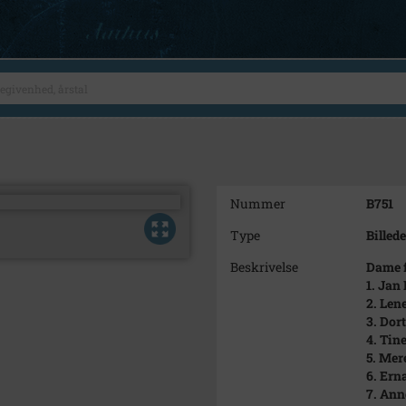
Nummer
B751
Type
Billede
Beskrivelse
Dame 
1. Jan
2. Len
3. Dor
4. Tin
5. Mer
6. Ern
7. Ann