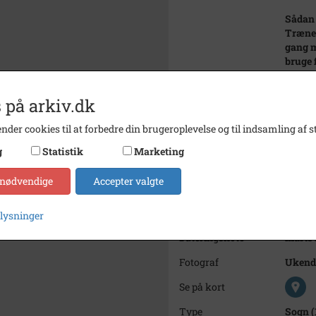
Sådan 
Træner
gang m
bruge f
Som no
pigehol
 på arkiv.dk
intere
trænin
nder cookies til at forbedre din brugeroplevelse og til indsamling af st
Tina, 
de små
g
Statistik
Marketing
siger 
 nødvendige
Accepter valgte
Dette 
Årstal
1977
plysninger
Dateringsnote
marts 
Fotograf
Ukend
Se på kort
Type
Sogn (