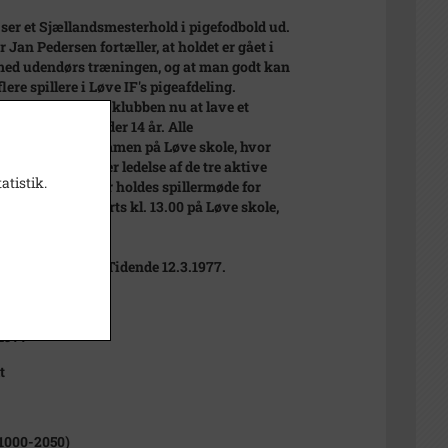
ser et Sjællandsmesterhold i pigefodbold ud.
 Jan Pedersen fortæller, at holdet er gået i
ed udendørs træningen, og at man godt kan
lere spillere i Løve IF's pigeafdeling.
get nyt forsøger klubben nu at lave et
d for spillere under 14 år. Alle
sserede er velkommen på Løve skole, hvor
gen foregår under ledelse af de tre aktive
atistik.
Bente og Gitte. Der holdes spillermøde for
 piger den 20 marts kl. 13.00 på Løve skole,
Jan Pedersen.
bragte Sjællands Tidende 12.3.1977.
1977
t
1000-2050)