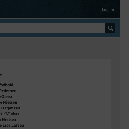
Log ind
r
fodbold
 Pedersen
e Olsen
te Nielsen
e Hagensen
ete Madsen
a Nielsen
e Lise Larsen