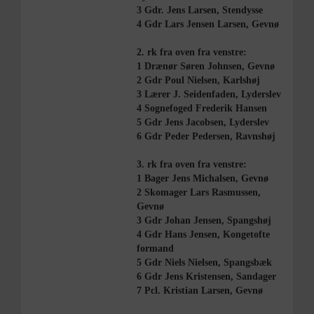
3 Gdr. Jens Larsen, Stendysse
4 Gdr Lars Jensen Larsen, Gevnø
2. rk fra oven fra venstre:
1 Drænør Søren Johnsen, Gevnø
2 Gdr Poul Nielsen, Karlshøj
3 Lærer J. Seidenfaden, Lyderslev
4 Sognefoged Frederik Hansen
5 Gdr Jens Jacobsen, Lyderslev
6 Gdr Peder Pedersen, Ravnshøj
3. rk fra oven fra venstre:
1 Bager Jens Michalsen, Gevnø
2 Skomager Lars Rasmussen,
Gevnø
3 Gdr Johan Jensen, Spangshøj
4 Gdr Hans Jensen, Kongetofte
formand
5 Gdr Niels Nielsen, Spangsbæk
6 Gdr Jens Kristensen, Sandager
7 Pcl. Kristian Larsen, Gevnø