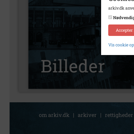
arkiv.dk anve
Nødvendi
Accepter
Vis cookie o
om arkiv.dk
|
arkiver
|
rettigheder