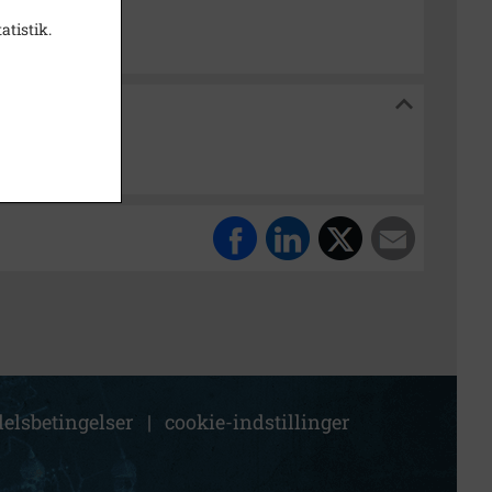
atistik.
kiv
elsbetingelser
|
cookie-indstillinger