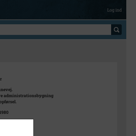
Log ind
r
nevej.
e administrationsbygning
opførsel.
 1980
 Westh
k Stadsarkiv