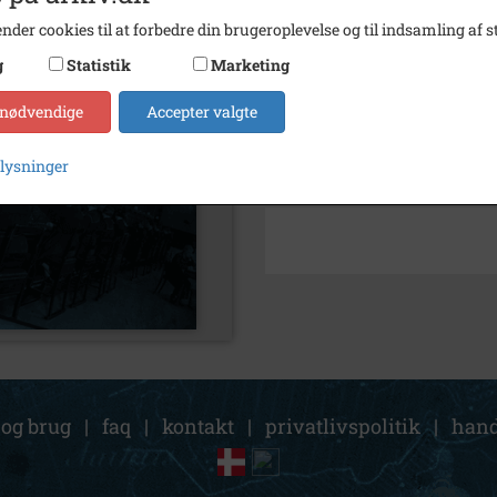
nder cookies til at forbedre din brugeroplevelse og til indsamling af st
Kontakt arkivet
g
Statistik
Marketing
Søg videre i Holbæk Stadsar
 nødvendige
Accepter valgte
Jernbanevej
plysninger
Administrationsbygningen
 og brug
|
faq
|
kontakt
|
privatlivspolitik
|
hand