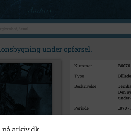
ionsbygning under opførsel.
Nummer
B6076
Type
Billede
Beskrivelse
Jernba
Den ny
under 
Periode
1970 -
Fotograf
Steen
 på arkiv.dk
Arkiv
Holbæ