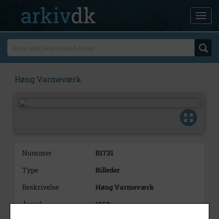
Høng Varmeværk
Nummer
B1731
Type
Billeder
Beskrivelse
Høng Varmeværk
Årstal
1963