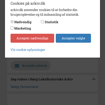
Dateringsnote
1963
Cookies på arkiv.dk
Fotograf
Ukendt
arkiv.dk anvender cookies til at forbedre din
brugeroplevelse og til indsamling af statistik.
Størrelse
9x12
Nødvendig
Statistik
Se på kort
Marketing
Type
Sogn (1000-2050)
Accepter nødvendige
Accepter valgte
Enhed
Finderup Sogn (Kalundborg
Kommune) (1000-2050)
Vis cookie oplysninger
Arkiv
Høng Lokalhistoriske Arkiv
Kontakt arkivet
Søg videre i Høng Lokalhistoriske Arkiv
Høng Varmeværk