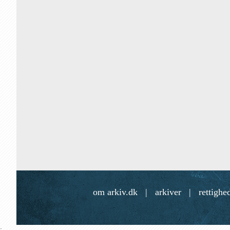
om arkiv.dk
|
arkiver
|
rettighe
;