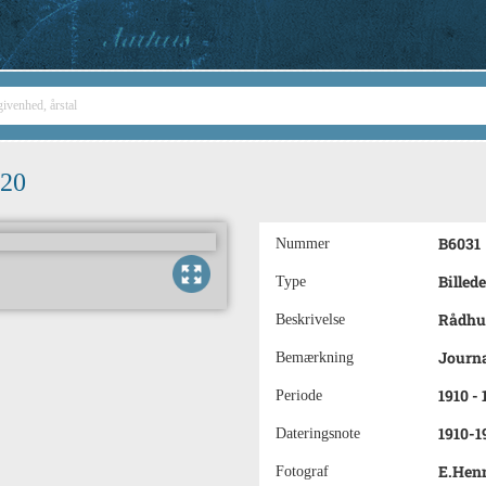
920
B6031
Nummer
Billede
Type
Rådhus
Beskrivelse
Journa
Bemærkning
1910 -
Periode
1910-1
Dateringsnote
E.Hen
Fotograf