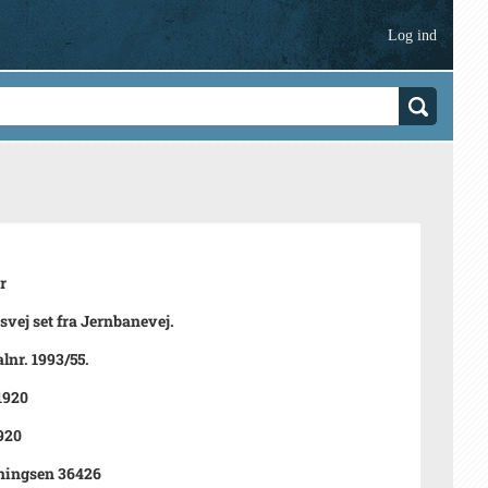
Log ind
r
vej set fra Jernbanevej.
lnr. 1993/55.
 1920
920
ningsen 36426