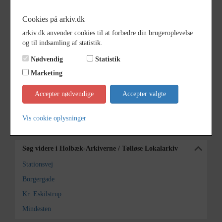
I baggrunden Kr. Eskilstrup Kro.
Cookies på arkiv.dk
arkiv.dk anvender cookies til at forbedre din brugeroplevelse
Periode
1945 - 1950
og til indsamling af statistik.
Dateringsnote
udateret
Nødvendig
Statistik
Fotograf
Ukendt
Marketing
Arkiv
Holbæk-Arkiverne / Tølløse
Accepter nødvendige
Accepter valgte
Lokalarkiv
Vis cookie oplysninger
Kontakt arkivet
Søg videre i Holbæk-Arkiverne / Tølløse Lokalarkiv
Stationsvej
Borgergade
Kr. Eskilstrup
Mindesten