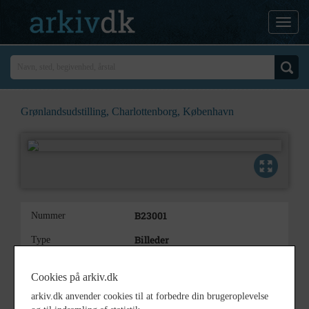
Grønlandsudstilling, Charlottenborg, København
B23001
Nummer
Billeder
Type
Grønlandsudstilling,
Beskrivelse
Cookies på arkiv.dk
Charlottenborg, København
arkiv.dk anvender cookies til at forbedre din brugeroplevelse
1972
Årstal