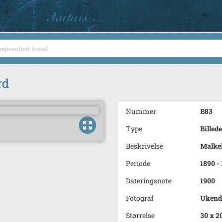
rd
Nummer
B83
Type
Billede
Beskrivelse
Malkek
Periode
1890 -
Dateringsnote
1900
Fotograf
Ukend
Størrelse
30 x 2