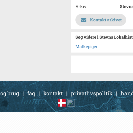
Arkiv
Stevns
Kontakt arkivet
Søg videre i Stevns Lokalhis
Malkepiger
 og brug
|
faq
|
kontakt
|
privatlivspolitik
|
hand