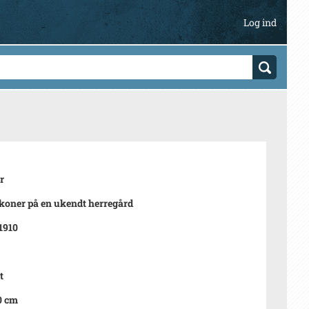
Log ind
r
oner på en ukendt herregård
 1910
t
0 cm