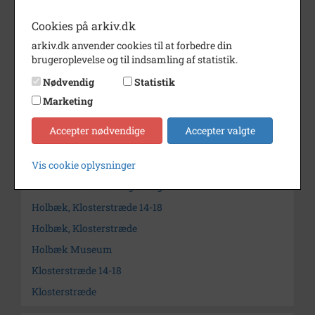
Periode
1945 - 1960
Cookies på arkiv.dk
Dateringsnote
ca. 1950
arkiv.dk anvender cookies til at forbedre din
brugeroplevelse og til indsamling af statistik.
Fotograf
Ukendt
Nødvendig
Statistik
Arkiv
Holbæk Stadsarkiv
Marketing
Kontakt arkivet
Accepter nødvendige
Accepter valgte
Søg videre i Holbæk Stadsarkiv
Vis cookie oplysninger
Museet for Holbæk og Omegn
Holbæk, Klosterstræde 14-18
Holbæk, Klosterstræde
Holbæk Museum
Klosterstræde 14-18
Klosterstræde