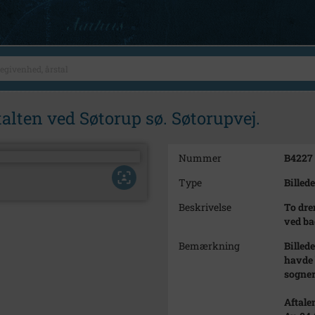
ten ved Søtorup sø. Søtorupvej.
Nummer
B4227
Type
Billede
Beskrivelse
To dre
ved ba
Bemærkning
Billed
havde 
sogner
Aftale