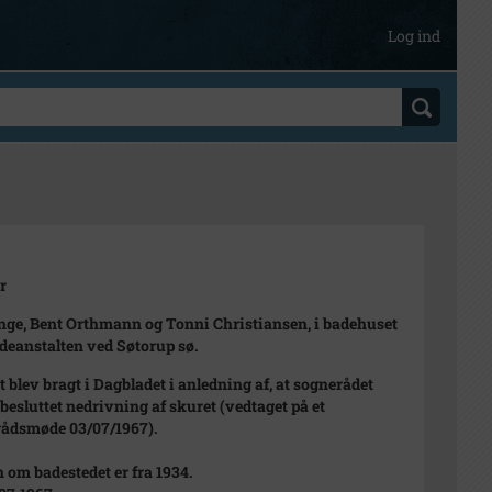
Log ind
r
nge, Bent Orthmann og Tonni Christiansen, i badehuset
deanstalten ved Søtorup sø.
et blev bragt i Dagbladet i anledning af, at sognerådet
besluttet nedrivning af skuret (vedtaget på et
ådsmøde 03/07/1967).
n om badestedet er fra 1934.