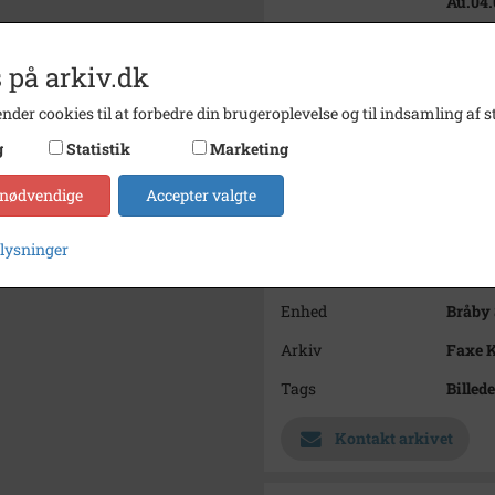
Au.04.
Periode
1950 -
 på arkiv.dk
Dateringsnote
Bragt 
nder cookies til at forbedre din brugeroplevelse og til indsamling af st
Fotograf
Ukend
g
Statistik
Marketing
Størrelse
23,5x1
 nødvendige
Accepter valgte
Materiale
s/h po
Se på kort
plysninger
Type
Sogn (
Enhed
Bråby 
Arkiv
Faxe 
Tags
Billede
Kontakt arkivet