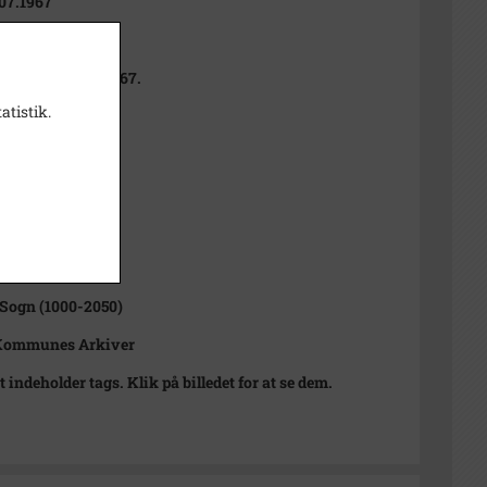
07.1967
 1967
i Dagbladet 4/7 1967.
atistik.
t
6
sitiv
1000-2050)
Sogn (1000-2050)
Kommunes Arkiver
t indeholder tags. Klik på billedet for at se dem.