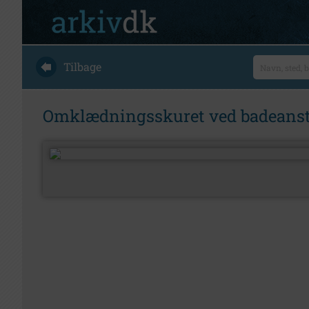
Tilbage
Omklædningsskuret ved badeanstal