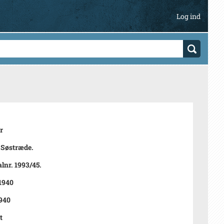
Log ind
r
 Søstræde.
lnr. 1993/45.
 1940
940
t