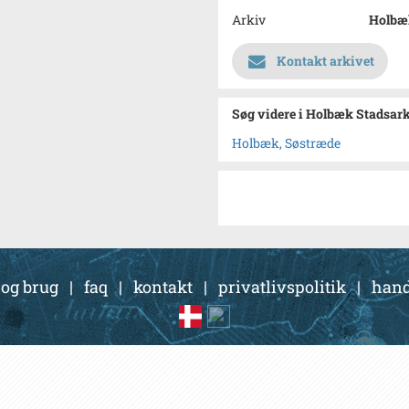
Arkiv
Holbæ
Kontakt arkivet
Søg videre i Holbæk Stadsar
Holbæk, Søstræde
 og brug
|
faq
|
kontakt
|
privatlivspolitik
|
hand