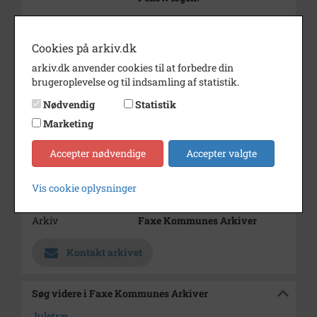
Periode
1950 - 1980
Cookies på arkiv.dk
Dateringsnote
u.år
arkiv.dk anvender cookies til at forbedre din
Fotograf
Ukendt
brugeroplevelse og til indsamling af statistik.
Størrelse
23x8
Nødvendig
Statistik
Materiale
s/h positiv
Marketing
Se på kort
Accepter nødvendige
Accepter valgte
Type
Sogn (1000-2050)
Vis cookie oplysninger
Enhed
Haslev Sogn (1000-2050)
Arkiv
Faxe Kommunes Arkiver
Kontakt arkivet
Søg videre i Faxe Kommunes Arkiver
Juletræ