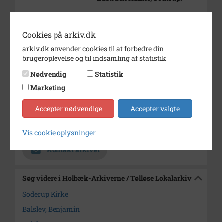
Oluf Balslev var kortvarigt
præst ved Soderup Kirke i
Cookies på arkiv.dk
forbindelse med faderens
sygdom og død (jan. 1938).
arkiv.dk anvender cookies til at forbedre din
brugeroplevelse og til indsamling af statistik.
Periode
1935 - 1945
Nødvendig
Statistik
Dateringsnote
udateret
Marketing
Fotograf
Ukendt
Accepter nødvendige
Accepter valgte
Arkiv
Holbæk-Arkiverne / Tølløse
Lokalarkiv
Vis cookie oplysninger
Kontakt arkivet
Søg videre i Holbæk-Arkiverne / Tølløse Lokalarkiv
Soderup Kirke
Balslev, Benjamin