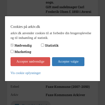
sogn.
Gift med sadelmager Carl
Frederik Olsen f. 1850 i Aversi
sogn.
Se b4174
Cookies på arkiv.dk
1890 - 1900
Periode
arkiv.dk anvender cookies til at forbedre din brugeroplevelse
Anslået datering.
Dateringsnote
og til indsamling af statistik.
Nødvendig
Statistik
Ukendt
Fotograf
Marketing
8x12
Størrelse
Accepter nødvendige
s/h positiv
Accepter valgte
Materiale
Se på kort
Vis cookie oplysninger
Kommune (1970-2050)
Type
Faxe Kommune (2007-2050)
Enhed
Faxe Kommunes Arkiver
Arkiv