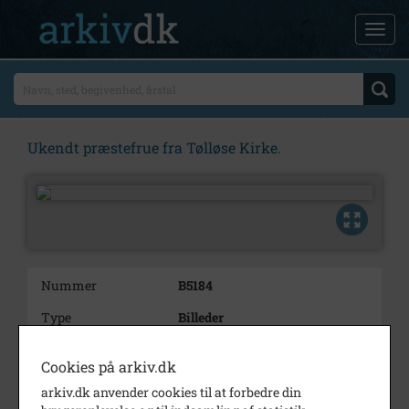
Ukendt præstefrue fra Tølløse Kirke.
Nummer
B5184
Type
Billeder
Beskrivelse
Ukendt præstefrue fra Tølløse
Cookies på arkiv.dk
Kirke.
arkiv.dk anvender cookies til at forbedre din
Periode
1850 - 1916