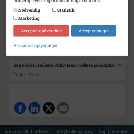
brugeroplevelse og til indsamling af statistik.
Dateringsnote
udateret
Nødvendig
Statistik
Fotograf
Ukendt
Marketing
Arkiv
Holbæk-Arkiverne / Tølløse
Accepter nødvendige
Accepter valgte
Lokalarkiv
Vis cookie oplysninger
Kontakt arkivet
Søg videre i Holbæk-Arkiverne / Tølløse Lokalarkiv
Tølløse Kirke
om arkiv.dk
|
arkiver
|
rettigheder og brug
|
faq
|
kontakt