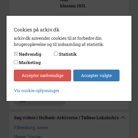
klassen 1931.
Bagest t.h. ses skolebestyrer
Louise
Cookies på arkiv.dk
Høyer og lærer Arent
Filtenborg.
arkiv.dk anvender cookies til at forbedre din
brugeroplevelse og til indsamling af statistik.
Årstal
1931
Nødvendig
Statistik
Dateringsnote
1931
Marketing
Fotograf
Ukendt
Accepter nødvendige
Accepter valgte
Arkiv
Holbæk-Arkiverne / Tølløse
Lokalarkiv
Vis cookie oplysninger
Kontakt arkivet
Søg videre i Holbæk-Arkiverne / Tølløse Lokalarkiv
Filtenborg, Arent
Høyer, Louise