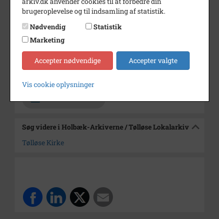
arkiv.dk anvender cookies til at forbedre din
brugeroplevelse og til indsamling af statistik.
Periode
1900 - 1950
Nødvendig
Statistik
Dateringsnote
udateret
Marketing
Fotograf
Ukendt
Accepter nødvendige
Accepter valgte
Arkiv
Holbæk-Arkiverne / Tølløse
Lokalarkiv
Vis cookie oplysninger
Kontakt arkivet
Søg videre i Holbæk-Arkiverne / Tølløse Lokalarkiv
Tølløse Kirke