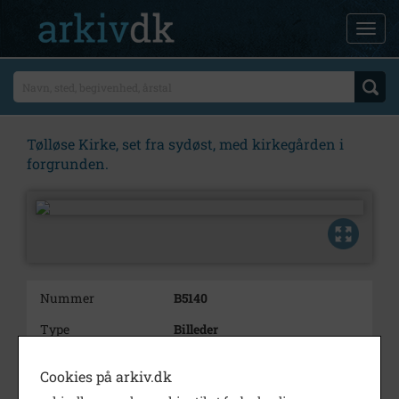
Tølløse Kirke, set fra sydøst, med kirkegården i
forgrunden.
Nummer
B5140
Type
Billeder
Beskrivelse
Tølløse Kirke, set fra sydøst,
Cookies på arkiv.dk
med
kirkegården i forgrunden.