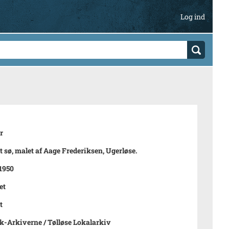
Log ind
r
 sø, malet af Aage Frederiksen, Ugerløse.
 1950
et
t
-Arkiverne / Tølløse Lokalarkiv