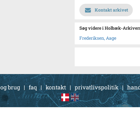
Kontakt arkivet
Søg videre i Holbæk-Arkivern
Frederiksen, Aage
 og brug
|
faq
|
kontakt
|
privatlivspolitik
|
hand