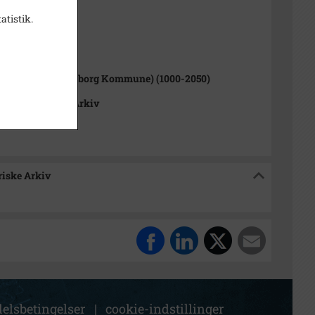
5
atistik.
1000-2050)
rup Sogn (Kalundborg Kommune) (1000-2050)
okalhistoriske Arkiv
riske Arkiv
elsbetingelser
|
cookie-indstillinger