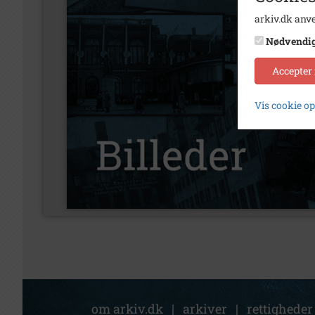
arkiv.dk anve
Nødvendi
Accepter
Vis cookie o
om arkiv.dk
|
arkiver
|
rettigheder