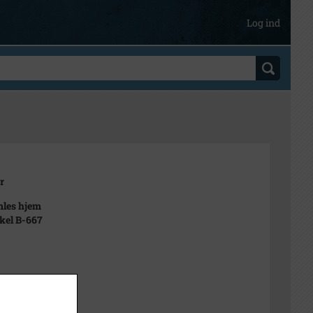
Log ind
r
mles hjem
ikel B-667
t