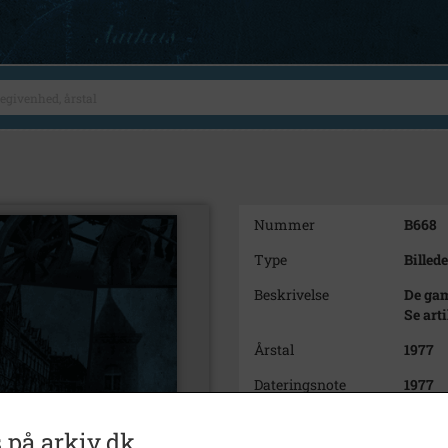
Nummer
B668
Type
Billede
Beskrivelse
De ga
Se art
Årstal
1977
Dateringsnote
1977
Fotograf
Ukend
 på arkiv.dk