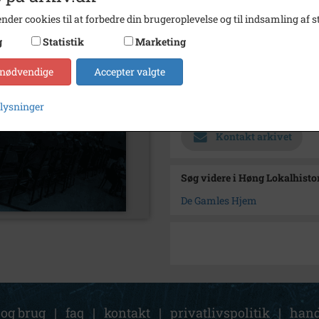
Størrelse
13x19,
nder cookies til at forbedre din brugeroplevelse og til indsamling af st
Se på kort
g
Statistik
Marketing
Type
Sogn (
 nødvendige
Accepter valgte
Enhed
Finde
Arkiv
Høng L
plysninger
Kontakt arkivet
Søg videre i Høng Lokalhisto
De Gamles Hjem
 og brug
|
faq
|
kontakt
|
privatlivspolitik
|
hand