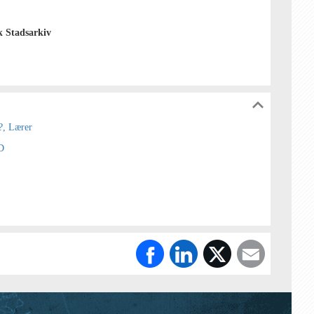
 Stadsarkiv
?, Lærer
D