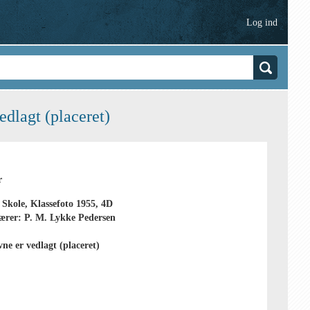
Log ind
dlagt (placeret)
r
Skole, Klassefoto 1955, 4D
lærer: P. M. Lykke Pedersen
ne er vedlagt (placeret)