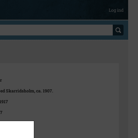
Log ind
r
ved Skarridsholm, ca. 1907.
 1917
07
t