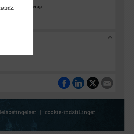
k Arkiverne/Jyderup
atistik.
ne/Jyderup
elsbetingelser
|
cookie-indstillinger