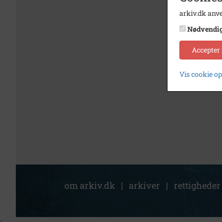
arkiv.dk anve
Nødvendi
Accepter
Vis cookie o
om arkiv.dk
|
arkiver
|
rettigheder
;