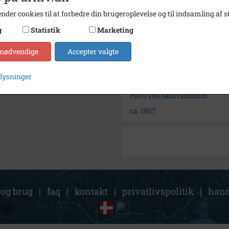
Arkiv
Holbæ
nder cookies til at forbedre din brugeroplevelse og til indsamling af st
g
Statistik
Marketing
Kontakt arkivet
 nødvendige
Accepter valgte
Søg videre i Holbæk Arkiver
plysninger
Skarridsholm, Jyderup
Parti ved Skarridsholm
ca. 1907.
 og brug
|
faq
|
kontakt
|
privatlivspolitik
|
hand