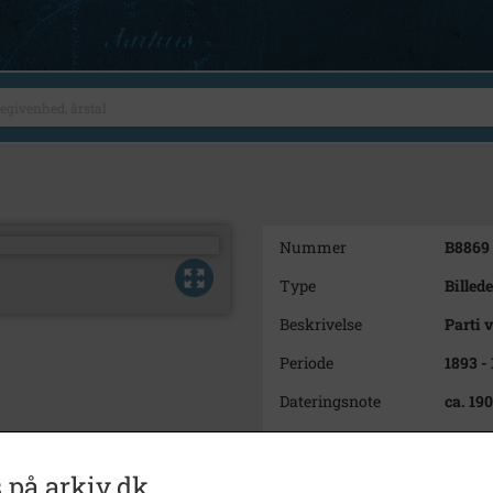
Nummer
B8869
Type
Billede
Beskrivelse
Parti 
Periode
1893 -
Dateringsnote
ca. 19
Fotograf
Ukend
Størrelse
9 x 14
 på arkiv.dk