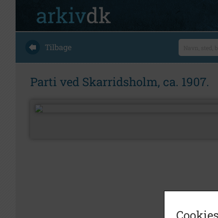
Tilbage
Parti ved Skarridsholm, ca. 1907.
Cookies