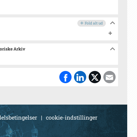
Fold alt ud
toriske Arkiv
elsbetingelser
|
cookie-indstillinger