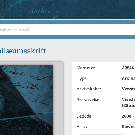
ubilæumsskrift
Nummer
A3546
Type
Arkiva
Arkivskaber
Venstr
Beskrivelse
Venstr
125 år
Periode
2000 -
Arkiv
Stevns