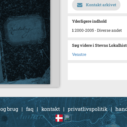
Kontakt arkivet
Yderligere indhold
1
2000-2005 - Diverse andet
Søg videre i Stevns Lokalhis
Venstre
 og brug
|
faq
|
kontakt
|
privatlivspolitik
|
hand