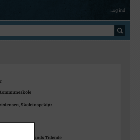
Log ind
r
Kommuneskole
ristensen, Skoleinspektør
Rasmussen Sjællands Tidende