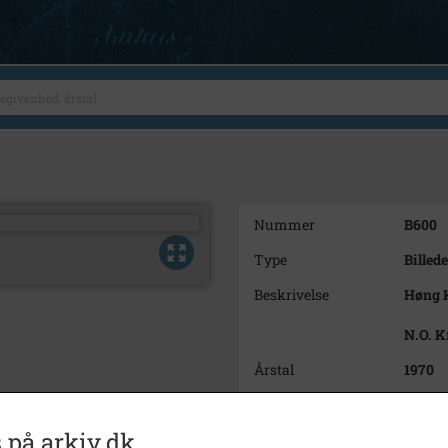
Nummer
B600
Type
Billede
Beskrivelse
Høng 
N.O. K
Årstal
1970
Dateringsnote
1970
 på arkiv.dk
Fotograf
Steen 