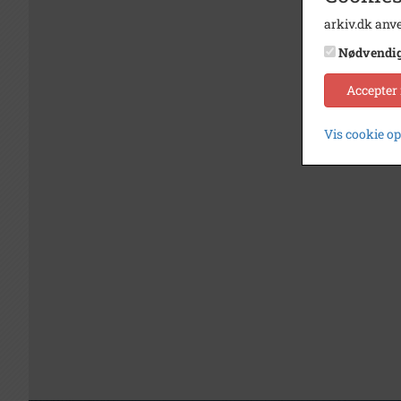
arkiv.dk anve
Nødvendi
Accepter
Vis cookie o