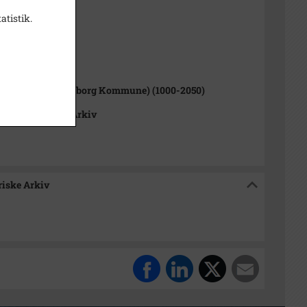
atistik.
1000-2050)
rup Sogn (Kalundborg Kommune) (1000-2050)
okalhistoriske Arkiv
riske Arkiv