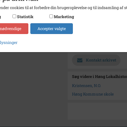
nder cookies til at forbedre din brugeroplevelse og til indsamling af st
Størrelse
9,5x15
g
Statistik
Marketing
Se på kort
Type
Sogn (
 nødvendige
Accepter valgte
Enhed
Finde
plysninger
Arkiv
Høng L
Kontakt arkivet
Søg videre i Høng Lokalhisto
Kristensen, N.O.
Høng Kommune skole