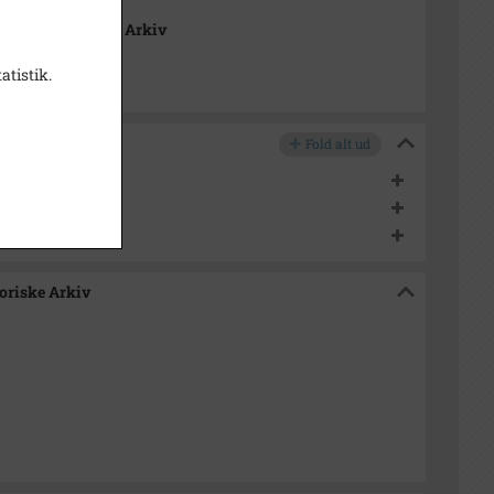
 Lokalhistoriske Arkiv
atistik.
Fold alt ud
menter
umenter
toriske Arkiv