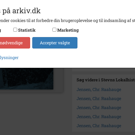
Arkiv
Stevns
 på arkiv.dk
nder cookies til at forbedre din brugeroplevelse og til indsamling af st
Kontakt arkivet
g
Statistik
Marketing
Yderligere indhold
 nødvendige
Accepter valgte
1
1876-1992 - Diverse andet
2
1940-1942 - Ejendomsdoku
plysninger
3
1922-1972 - Personlige dok
Søg videre i Stevns Lokalhis
Jensen, Chr. Raahauge
Jensen, Chr. Raahauge
Jensen, Chr. Raahauge
Jensen, Chr. Raahauge
Jensen, Chr. Raahauge