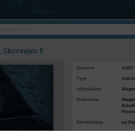
 Skovvejen 5
Nummer
A3517
Type
Arkiva
Arkivskaber
Mogen
Beskrivelse
Mogen
Boholt
Person
Bemærkning
nu Di
Periode
1915 - 