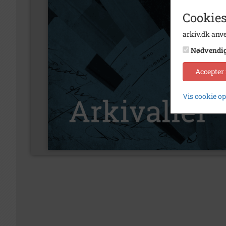
Cookies
arkiv.dk anve
Nødvendi
Accepter
Vis cookie o