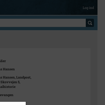
Log ind
lier
s Hansen
s Hansen, Landpost,
 Skovvejen 5,
alhistorie
gevangen
1950