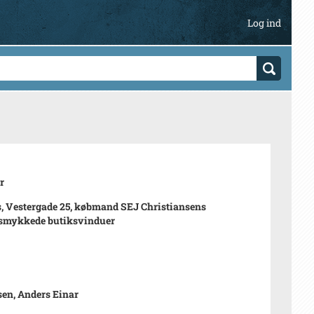
Log ind
r
, Vestergade 25, købmand SEJ Christiansens
dsmykkede butiksvinduer
en, Anders Einar