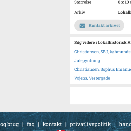
Størrelse
8 x 13
Arkiv
Lokalh
Kontakt arkivet
Søg videre i Lokalhistorisk 
Christiansen, SEJ, købmandsf
Julepyntning
Christiansen, Sophus Emanu
Vojens, Vestergade
 og brug
|
faq
|
kontakt
|
privatlivspolitik
|
hand